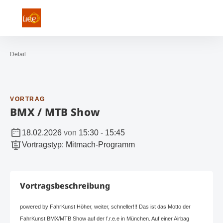
Navigation öffnen
Kontakt
Suc
Zur Startseite
Detail
VORTRAG
BMX / MTB Show
18.02.2026
von
15:30
-
15:45
Vortragstyp
:
Mitmach-Programm
Vortragsbeschreibung
powered by FahrKunst Höher, weiter, schneller!!! Das ist das Motto der
FahrKunst BMX/MTB Show auf der f.r.e.e in München. Auf einer Airbag