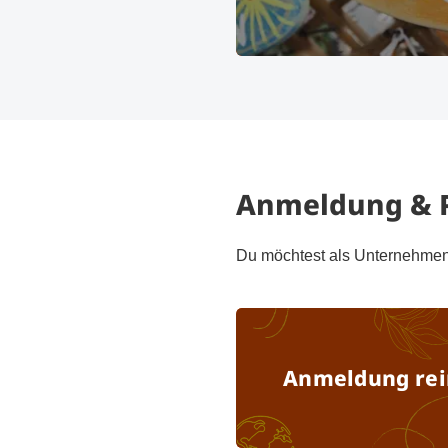
free 2019, Halle B6, B6.539, Deko
Gm
Anmeldung & P
Du möchtest als Unternehmen b
Anmeldung rei