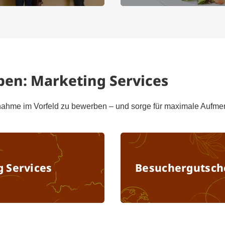
hriftung
© Messe München GmbH
© M
ben: Marketing Services
nahme im Vorfeld zu bewerben – und sorge für maximale Aufme
Marketing Services
 Services
Besuchergutsch