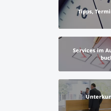
Tipps, Termi
Uhr
© Les Cunl
Services im A
buc
Ausfüllen einer Checkliste
Unterkun