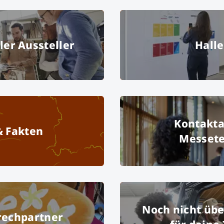
Verzeichnis aller Aussteller
ler Aussteller
Hall
ravan, Reisen, C5
© Messe München
© Messe M
bH
Zahlen & Fakten
Kontakta
& Fakten
Messet
© Gett
Deine Ansprechpartner
Noch nicht üb
rechpartner