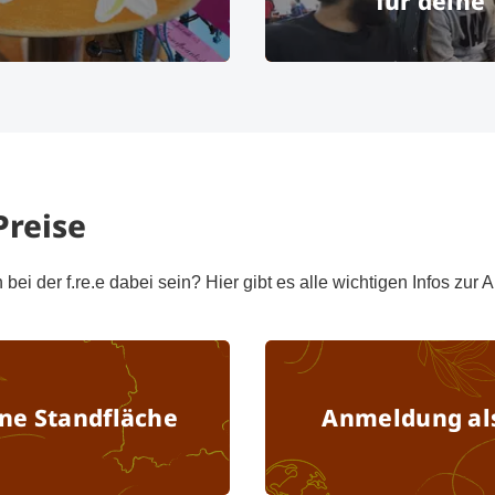
für deine
 Surfboards.de
© Messe München
© Messe M
bH
reise
ei der f.re.e dabei sein? Hier gibt es alle wichtigen Infos zur
Anmeldung reine Standfläche
ne Standfläche
Anmeldung als