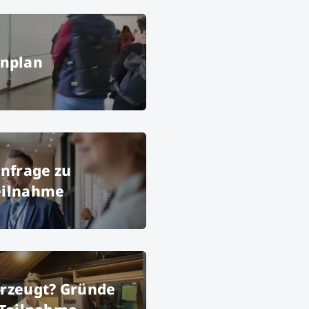
Hallenplan
enplan
ünchen GmbH
Kontaktanfrage zu Messeteilnahme
nfrage zu
eilnahme
yImages
Noch nicht überzeugt? Gründe für deine Teilnahme
erzeugt? Gründe