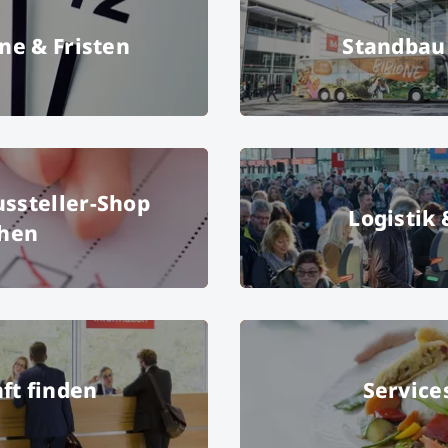
ne & Fristen
Standbau
iffe – Fotolia
f.re.e 2019, free 2019, Bus, 
Services im Aussteller-Shop buchen
ussteller-Shop
Logistik
hen
© Copyright: Andrey Popov
© Messe M
Unterkunft finden
ft finden
Service