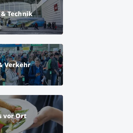
 & Technik
Reise
© Messe München GmbH
Logistik & Verkehr
 & Verkehr
ünchen GmbH
Services vor Ort
s vor Ort