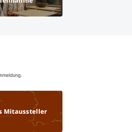
 Teilnahme
ünchen GmbH
 Anmeldung.
Anmeldung als Mitaussteller
 Mitaussteller