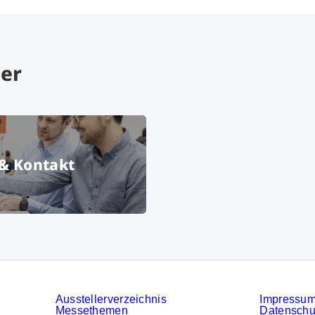
er
Beratung & Kontakt
& Kontakt
nchen GmbH
Ausstellerverzeichnis
Impressu
Messethemen
Datenschu