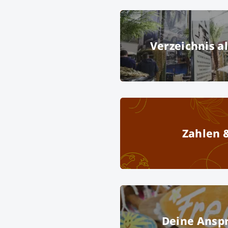
Verzeichnis al
free 2019, f.re.e 2019, Camping, Ca
Gm
Zahlen 
Deine Ansp