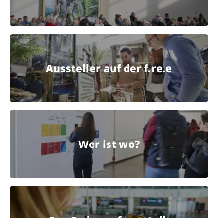
© Messe München GmbH
Aussteller auf der f.re.e
Aussteller auf der f.re.e
free 2019, f.re.e 2019, Camping, Caravan, Reisen, C5
© Messe
Wer ist wo?
München GmbH
Wer ist wo?
© Messe München GmbH
Der Podcast: f.re.e talk