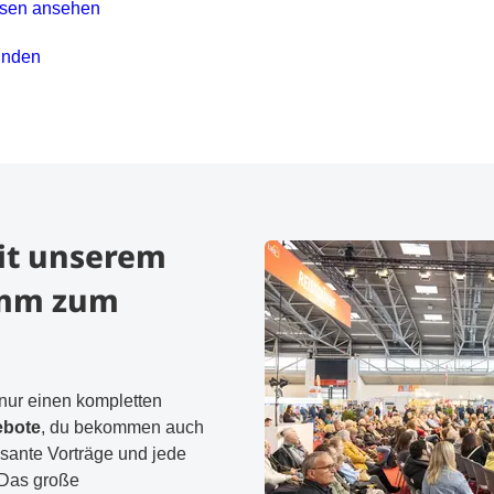
eisen ansehen
unden
it unserem
amm zum
t nur einen kompletten
ebote
, du bekommen auch
ssante Vorträge und jede
 Das große