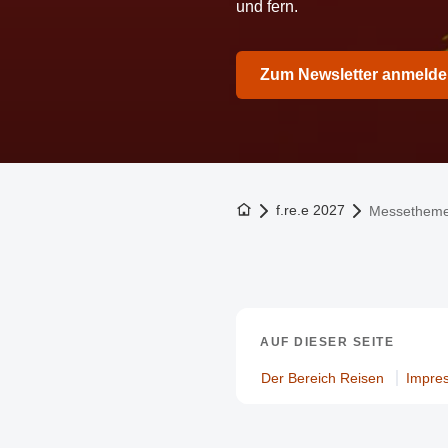
und fern.
Zum Newsletter anmeld
Zur Startseite
f.re.e 2027
Messethem
AUF DIESER SEITE
Der Bereich Reisen
Impre