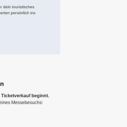
r dein touristisches
rten persönlich ins
en
r Ticketverkauf beginnt.
g deines Messebesuchs: