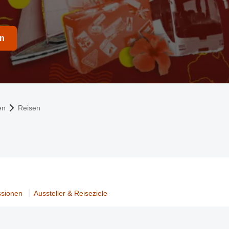
en
en
Reisen
ssionen
Aussteller & Reiseziele