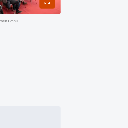
Vollbild umschalten
chen GmbH