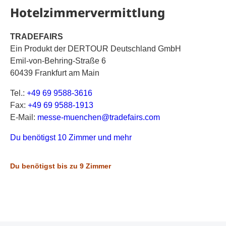
Hotelzimmervermittlung
TRADEFAIRS
Ein Produkt der DERTOUR Deutschland GmbH
Emil-von-Behring-Straße 6
60439 Frankfurt am Main
Tel.:
+49 69 9588-3616
Fax:
+49 69 9588-1913
E-Mail:
m
es
se
-m
ue
nc
he
n@
tr
ad
ef
ai
rs
.c
om
Du benötigst 10 Zimmer und mehr
Du benötigst bis zu 9 Zimmer