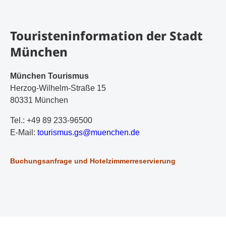
Touristeninformation der Stadt
München
München Tourismus
Herzog-Wilhelm-Straße 15
80331 München
Tel.: +49 89 233-96500
E-Mail:
t
ou
ri
sm
us
.g
s@
mu
en
ch
en
.d
e
Buchungsanfrage und Hotelzimmerreservierung