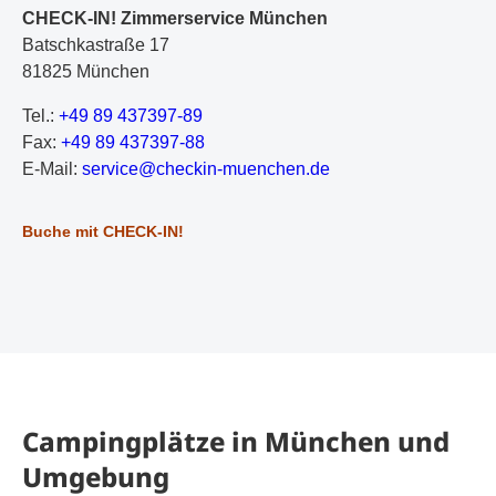
CHECK-IN! Zimmerservice München
Batschkastraße 17
81825 München
Tel.:
+49 89 437397-89
Fax:
+49 89 437397-88
E-Mail:
s
er
vi
ce
@c
he
ck
in
-m
ue
nc
he
n.
de
Buche mit CHECK-IN!
Campingplätze in München und
Umgebung