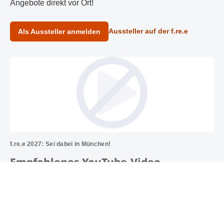
Angebote direkt vor Ort!
Aussteller auf der f.re.e
Als Aussteller anmelden
f.re.e 2027: Sei dabei in München!
Empfohlenes YouTube-Video
Akzeptieren und Video anzeigen
Durch Akzeptieren stimmen Sie einerseits der Verwendung von
Cookies und anderen Technologien zur Verarbeitung Ihrer
personenbezogenen Daten als solche sowie andererseits der
Datenübermittlung in die USA zu. Sie finden weitere
Informationen, wenn Sie hier klicken.